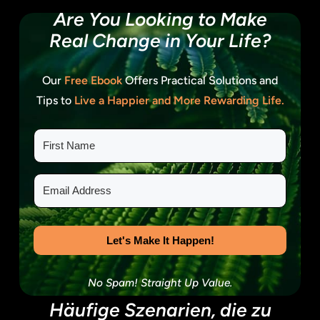
Are You Looking to
Make
Real Change
in Your Life?
Our
Free Ebook
Offers Practical Solutions and
Tips to
Live a Happier and More Rewarding Life.
Let's Make It Happen!
No Spam! Straight Up Value.
Häufige Szenarien, die zu