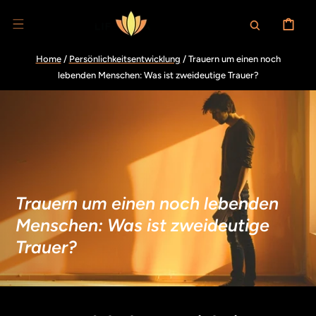
DIREKT ZUM
INHALT
WARENKOR
Home
/
Persönlichkeitsentwicklung
/
Trauern um einen noch
lebenden Menschen: Was ist zweideutige Trauer?
Trauern um einen noch lebenden
Menschen: Was ist zweideutige
Trauer?