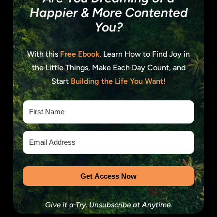
Happier
&
More
Contented
You?
With this
Free Ebook
, Learn How to Find Joy in
the Little Things, Make Each Day Count, and
Start
Building the Life You Want!
Get Access Now
Give it a Try. Unsubscribe at Anytime.